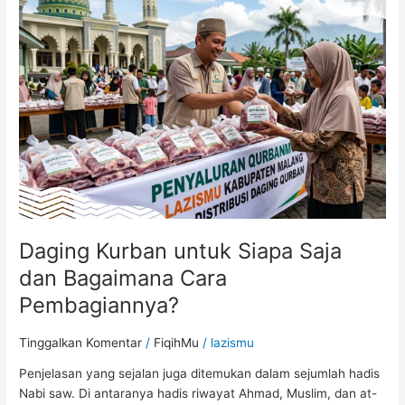
untuk
Siapa
Saja
dan
Bagaimana
Cara
Pembagiannya?
Daging Kurban untuk Siapa Saja
dan Bagaimana Cara
Pembagiannya?
Tinggalkan Komentar
/
FiqihMu
/
lazismu
Penjelasan yang sejalan juga ditemukan dalam sejumlah hadis
Nabi saw. Di antaranya hadis riwayat Ahmad, Muslim, dan at-