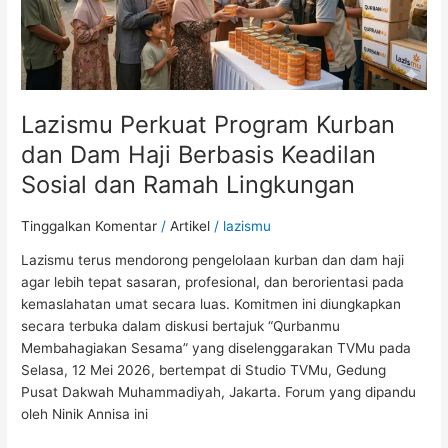
Dam
Haji
Berbasis
Keadilan
Sosial
Lazismu Perkuat Program Kurban
dan
Ramah
dan Dam Haji Berbasis Keadilan
Lingkungan
Sosial dan Ramah Lingkungan
Tinggalkan Komentar
/
Artikel
/
lazismu
Lazismu terus mendorong pengelolaan kurban dan dam haji
agar lebih tepat sasaran, profesional, dan berorientasi pada
kemaslahatan umat secara luas. Komitmen ini diungkapkan
secara terbuka dalam diskusi bertajuk “Qurbanmu
Membahagiakan Sesama” yang diselenggarakan TVMu pada
Selasa, 12 Mei 2026, bertempat di Studio TVMu, Gedung
Pusat Dakwah Muhammadiyah, Jakarta. Forum yang dipandu
oleh Ninik Annisa ini