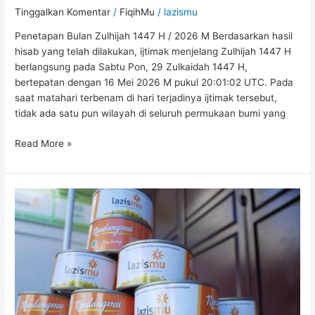
Tinggalkan Komentar
/
FiqihMu
/
lazismu
Penetapan Bulan Zulhijah 1447 H / 2026 M Berdasarkan hasil
hisab yang telah dilakukan, ijtimak menjelang Zulhijah 1447 H
berlangsung pada Sabtu Pon, 29 Zulkaidah 1447 H,
bertepatan dengan 16 Mei 2026 M pukul 20:01:02 UTC. Pada
saat matahari terbenam di hari terjadinya ijtimak tersebut,
tidak ada satu pun wilayah di seluruh permukaan bumi yang
Read More »
Program
Qurban
Berkelanjutan
RendangMu:
Solusi
Inovatif
Distribusi
Daging