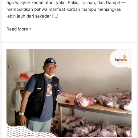
tiga wilayah kecamatan, yakni Pakis, Tajinan, dan Dampit —
membuktikan bahwa manfaat kurban mampu menjangkau
lebih jauh dari sekadar […]
Read More »
92
Sapi
Tersembelih
dalam
Sehari:
Kurban
Lazismu
Jatim
di
Bali
Dorong
Ekonomi
Lokal