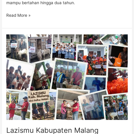
mampu bertahan hingga dua tahun.
Read More »
Lazismu
Kabupaten
Malang
Sembelih
Ratusan
Hewan
Qurban,
Fokus
Distribusi
ke
Daerah
Minim
Qurban
Lazismu Kabupaten Malang