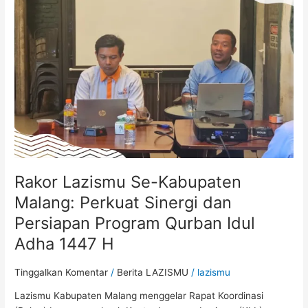
Kabupaten
Malang:
Perkuat
Sinergi
dan
Persiapan
Program
Qurban
Idul
Adha
1447
Rakor Lazismu Se-Kabupaten
H
Malang: Perkuat Sinergi dan
Persiapan Program Qurban Idul
Adha 1447 H
Tinggalkan Komentar
/
Berita LAZISMU
/
lazismu
Lazismu Kabupaten Malang menggelar Rapat Koordinasi