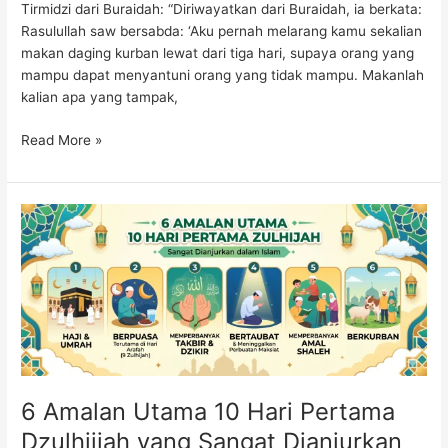
Tirmidzi dari Buraidah: “Diriwayatkan dari Buraidah, ia berkata:
Rasulullah saw bersabda: ‘Aku pernah melarang kamu sekalian
makan daging kurban lewat dari tiga hari, supaya orang yang
mampu dapat menyantuni orang yang tidak mampu. Makanlah
kalian apa yang tampak,
Read More »
6
Amalan
Utama
10
Hari
Pertama
Dzulhijjah
yang
Sangat
6 Amalan Utama 10 Hari Pertama
Dianjurkan
dalam
Dzulhijjah yang Sangat Dianjurkan