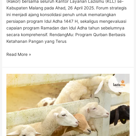
(Rakor) bersama seluruh Kantor Layanan Lazismu (KLL) se-
Kabupaten Malang pada Ahad, 26 April 2025. Forum strategis
ini menjadi ajang konsolidasi penuh untuk mematangkan
persiapan program Idul Adha 1447 H, sekaligus mengevaluasi
capaian program Ramadan dan Idul Adha tahun sebelumnya
secara komprehensif. RendangMu: Program Qurban Berbasis
Ketahanan Pangan yang Terus
Read More »
Satu
Hewan
untuk
Akikah
dan
Kurban
Sekaligus,
Bolehkah?