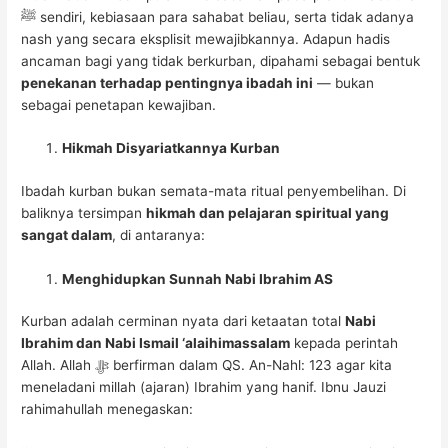
ﷺ sendiri, kebiasaan para sahabat beliau, serta tidak adanya
nash yang secara eksplisit mewajibkannya. Adapun hadis
ancaman bagi yang tidak berkurban, dipahami sebagai bentuk
penekanan terhadap pentingnya ibadah ini
— bukan
sebagai penetapan kewajiban.
Hikmah Disyariatkannya Kurban
Ibadah kurban bukan semata-mata ritual penyembelihan. Di
baliknya tersimpan
hikmah dan pelajaran spiritual yang
sangat dalam
, di antaranya:
Menghidupkan Sunnah Nabi Ibrahim AS
Kurban adalah cerminan nyata dari ketaatan total
Nabi
Ibrahim dan Nabi Ismail ‘alaihimassalam
kepada perintah
Allah. Allah ﷻ berfirman dalam QS. An-Nahl: 123 agar kita
meneladani millah (ajaran) Ibrahim yang hanif. Ibnu Jauzi
rahimahullah menegaskan: