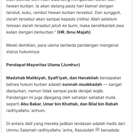
hewan kurban. Ia akan datang pada hari kiamat dengan
tanduk, kuku, rambut hewan kurban tersebut. Dan sungguh,
darah tersebut akan sampai kepada (ridha) Allah sebelum
tetesan darah tersebut jatuh ke bumi, maka bersihkanlah jiwa
kalian dengan berkurban.”
(HR. Ibnu Majah)
Meski demikian, para ulama berbeda pandangan mengenai
status hukumnya:
Pendapat Mayoritas Ulama (Jumhur)
Madzhab Malikiyah, Syafi’iyah, dan Hanabilah
bersepakat
bahwa hukum kurban adalah
sunnah muakkadah
— sangat
dianjurkan, namun tidak sampai pada derajat wajib.
Pandangan ini juga dipegang oleh sahabat-sahabat mulia
seperti
Abu Bakar, Umar bin Khattab, dan Bilal bin Rabah
radhiyallahu ‘anhum.
Di antara dalil yang mereka jadikan landasan adalah hadis dari
Ummu Salamah radhiyallahu ‘anha, Rasulullah ﷺ bersabda: