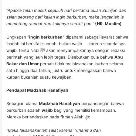
“Apabila telah masuk sepuluh hari pertama bulan Zulhijah dan
salah seorang dari kalian ingin berkurban, maka janganlah ia
memotong rambut dan kukunya sedikit pun.”
(HR. Muslim)
Ungkapan
“ingin berkurban”
dipahami sebagai isyarat bahwa
ibadah ini bersifat sunnah, bukan wajib — karena seandainya
wajib, tentu Nabi ﷺ akan menyampaikannya dengan redaksi
perintah yang jauh lebih tegas. Disebutkan pula bahwa
Abu
Bakar dan Umar
pernah tidak melaksanakan kurban selama
satu hingga dua tahun, justru untuk menegaskan bahwa
kurban bukanlah suatu kewajiban.
Pendapat Madzhab Hanafiyah
Sebagian ulama
Madzhab Hanafiyah
berpandangan bahwa
berkurban adalah
wajib
bagi yang memiliki kemampuan.
Mereka berlandaskan pada firman Allah ﷻ:
“Maka laksanakanlah salat karena Tuhanmu dan