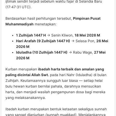
ijtimak sendiri terjadi sebelum waktu fajar di Selandia Baru
(17:47:31 UTC).
Berdasarkan hasil perhitungan tersebut,
Pimpinan Pusat
Muhammadiyah
menetapkan:
1 Zulhijah 1447 H
→ Senin Kliwon,
18 Mei 2026 M
Hari Arafah (9 Zulhijah 1447 H)
→ Selasa Pon,
26 Mei
2026 M
Iduladha (10 Zulhijah 1447 H)
→ Rabu Wage,
27 Mei
2026 M
Kurban merupakan
ibadah harta terbaik dan amalan yang
paling dicintai Allah Swt.
pada hari Nahr (Iduladha) di bulan
Zulhijah. Keutamaannya sungguh luar biasa — setiap helai
bulu hewan kurban bernilai pahala, darahnya mensucikan
harta, dan menjadi wasilah pengampunan dosa bagi mereka
yang melaksanakannya.
Ibadah kurban merupakan bentuk ketaatan sekaligus sunnah
yang sangat dianjurkan
(sunnah muakkad)
. Menjalankannya