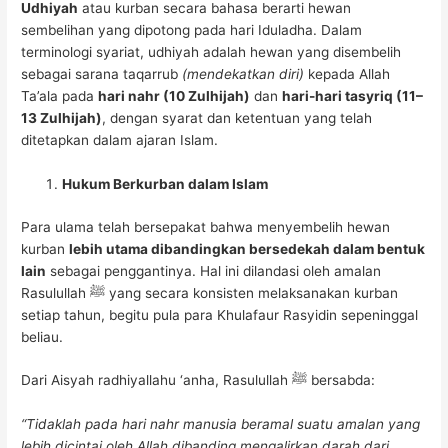
Udhiyah
atau kurban secara bahasa berarti hewan
sembelihan yang dipotong pada hari Iduladha. Dalam
terminologi syariat, udhiyah adalah hewan yang disembelih
sebagai sarana taqarrub
(mendekatkan diri)
kepada Allah
Ta’ala pada
hari nahr (10 Zulhijah)
dan
hari-hari tasyriq (11–
13 Zulhijah)
, dengan syarat dan ketentuan yang telah
ditetapkan dalam ajaran Islam.
Hukum Berkurban dalam Islam
Para ulama telah bersepakat bahwa menyembelih hewan
kurban
lebih utama dibandingkan bersedekah dalam bentuk
lain
sebagai penggantinya. Hal ini dilandasi oleh amalan
Rasulullah ﷺ yang secara konsisten melaksanakan kurban
setiap tahun, begitu pula para Khulafaur Rasyidin sepeninggal
beliau.
Dari Aisyah radhiyallahu ‘anha, Rasulullah ﷺ bersabda:
“Tidaklah pada hari nahr manusia beramal suatu amalan yang
lebih dicintai oleh Allah dibanding mengalirkan darah dari