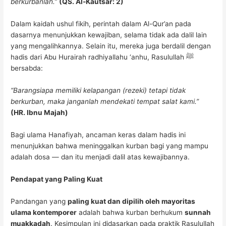
berkurbanlah.”
(QS. Al-Kautsar: 2)
Dalam kaidah ushul fikih, perintah dalam Al-Qur’an pada
dasarnya menunjukkan kewajiban, selama tidak ada dalil lain
yang mengalihkannya. Selain itu, mereka juga berdalil dengan
hadis dari Abu Hurairah radhiyallahu ‘anhu, Rasulullah ﷺ
bersabda:
“Barangsiapa memiliki kelapangan (rezeki) tetapi tidak
berkurban, maka janganlah mendekati tempat salat kami.”
(HR. Ibnu Majah)
Bagi ulama Hanafiyah, ancaman keras dalam hadis ini
menunjukkan bahwa meninggalkan kurban bagi yang mampu
adalah dosa — dan itu menjadi dalil atas kewajibannya.
Pendapat yang Paling Kuat
Pandangan yang
paling kuat dan dipilih oleh mayoritas
ulama kontemporer
adalah bahwa kurban berhukum
sunnah
muakkadah
. Kesimpulan ini didasarkan pada praktik Rasulullah