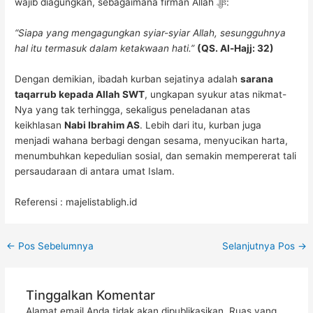
wajib diagungkan, sebagaimana firman Allah ﷻ:
“Siapa yang mengagungkan syiar-syiar Allah, sesungguhnya
hal itu termasuk dalam ketakwaan hati.”
(QS. Al-Hajj: 32)
Dengan demikian, ibadah kurban sejatinya adalah
sarana
taqarrub kepada Allah SWT
, ungkapan syukur atas nikmat-
Nya yang tak terhingga, sekaligus peneladanan atas
keikhlasan
Nabi Ibrahim AS
. Lebih dari itu, kurban juga
menjadi wahana berbagi dengan sesama, menyucikan harta,
menumbuhkan kepedulian sosial, dan semakin mempererat tali
persaudaraan di antara umat Islam.
Referensi : majelistabligh.id
←
Pos Sebelumnya
Selanjutnya Pos
→
Tinggalkan Komentar
Alamat email Anda tidak akan dipublikasikan.
Ruas yang