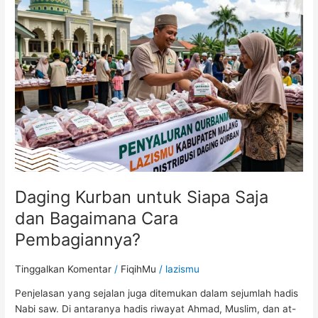
untuk
Siapa
Saja
dan
Bagaimana
Cara
Pembagiannya?
Daging Kurban untuk Siapa Saja
dan Bagaimana Cara
Pembagiannya?
Tinggalkan Komentar
/
FiqihMu
/
lazismu
Penjelasan yang sejalan juga ditemukan dalam sejumlah hadis
Nabi saw. Di antaranya hadis riwayat Ahmad, Muslim, dan at-