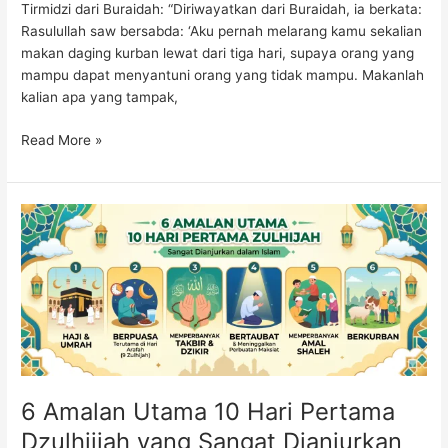
Tirmidzi dari Buraidah: “Diriwayatkan dari Buraidah, ia berkata:
Rasulullah saw bersabda: ‘Aku pernah melarang kamu sekalian
makan daging kurban lewat dari tiga hari, supaya orang yang
mampu dapat menyantuni orang yang tidak mampu. Makanlah
kalian apa yang tampak,
Read More »
6
Amalan
Utama
10
Hari
Pertama
Dzulhijjah
yang
Sangat
6 Amalan Utama 10 Hari Pertama
Dianjurkan
dalam
Dzulhijjah yang Sangat Dianjurkan