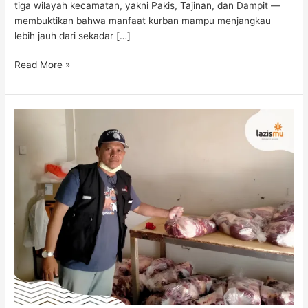
tiga wilayah kecamatan, yakni Pakis, Tajinan, dan Dampit —
membuktikan bahwa manfaat kurban mampu menjangkau
lebih jauh dari sekadar […]
Read More »
92
Sapi
Tersembelih
dalam
Sehari:
Kurban
Lazismu
Jatim
di
Bali
Dorong
Ekonomi
Lokal