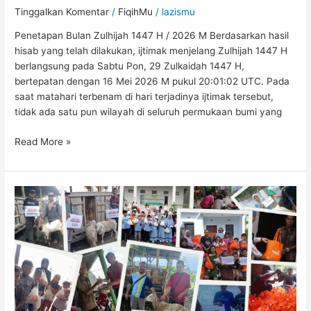
Tinggalkan Komentar
/
FiqihMu
/
lazismu
Penetapan Bulan Zulhijah 1447 H / 2026 M Berdasarkan hasil
hisab yang telah dilakukan, ijtimak menjelang Zulhijah 1447 H
berlangsung pada Sabtu Pon, 29 Zulkaidah 1447 H,
bertepatan dengan 16 Mei 2026 M pukul 20:01:02 UTC. Pada
saat matahari terbenam di hari terjadinya ijtimak tersebut,
tidak ada satu pun wilayah di seluruh permukaan bumi yang
Read More »
Lazismu
Kabupaten
Malang
Sembelih
Ratusan
Hewan
Qurban,
Fokus