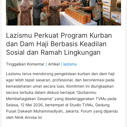
Dam
Haji
Berbasis
Keadilan
Sosial
Lazismu Perkuat Program Kurban
dan
Ramah
dan Dam Haji Berbasis Keadilan
Lingkungan
Sosial dan Ramah Lingkungan
Tinggalkan Komentar
/
Artikel
/
lazismu
Lazismu terus mendorong pengelolaan kurban dan dam haji
agar lebih tepat sasaran, profesional, dan berorientasi pada
kemaslahatan umat secara luas. Komitmen ini diungkapkan
secara terbuka dalam diskusi bertajuk “Qurbanmu
Membahagiakan Sesama” yang diselenggarakan TVMu pada
Selasa, 12 Mei 2026, bertempat di Studio TVMu, Gedung
Pusat Dakwah Muhammadiyah, Jakarta. Forum yang dipandu
oleh Ninik Annisa ini