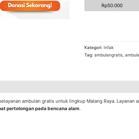
Rp
50.000
Kategori:
Infak
Tag:
ambulangratis
,
ambula
pelayanan
ambulan
gratis
untuk
lingkup
Malang
Raya.
Layanan
a
pat
pertolongan
pada
bencana
alam
.