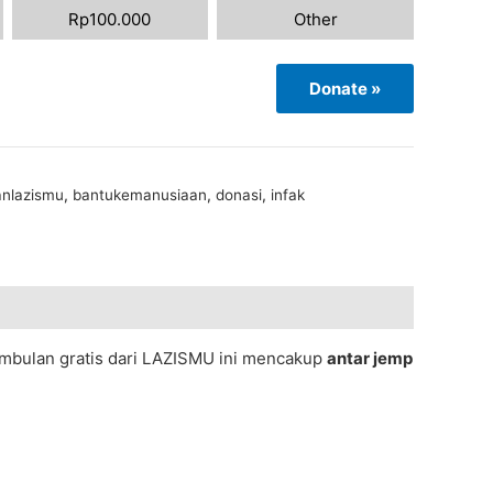
Rp
100.000
Other
Donate
»
nlazismu
,
bantukemanusiaan
,
donasi
,
infak
mbulan
gratis
dari
LAZISMU
ini
mencakup
antar
jemp