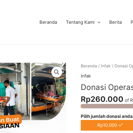
Beranda
Tentang Kami
Berita
Beranda
/
Infak
/ Donasi O
Infak
Donasi Operas
Rp260.000
of
R
Pilih jumlah donasi and
Rp
10.000