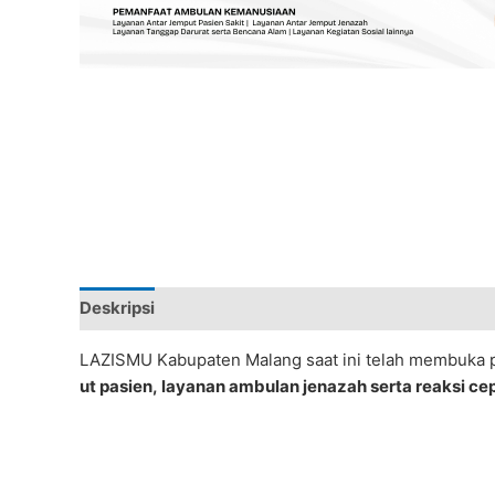
Deskripsi
LAZISMU
Kabupaten
Malang
saat
ini
telah
membuka
ut
pasien,
layanan
ambulan
jenazah
serta
reaksi
ce