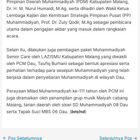
Pimpinan Daerah Muhammadiyah (PDM) Kabupaten Malang,
Dr. H. M. Nurul Humaidi,
M.Ag
. serta dihadiri oleh Wakil Ketua
Lembaga Kajian dan Kemitraan Strategis Pimpinan Pusat (PP)
Muhammadiyah, Prof. Dr. Zuly Qodir,
M.Ag
sebagai pembicara
utama dalam pengajian akbar yang masuk dalam rangkaian
acara.
Selain itu, dilakukan juga pembagian paket Muhammadiyah
Senior Care oleh LAZISMU Kabupaten Malang yang diwakili
oleh PCM Dau, Taufiq Burhani sebagai bentuk apresiasi serta
perhatian terhadap para sesepuh Muhammadiyah yang telah
berjasa dalam penyebaran Muhammadiyah di wilayah Dau.
Perayaan Milad Muhammadiyah ke-111 tahun oleh PCM ini
juga diramaikan oleh penampilan grup musik Maiyah cabang
Malang, tarian daerah oleh siswi SD Muhammadiyah 08 Dau
serta Tapak Suci MBS 06 Dau. (
bm/nd
)
←
Pos Sebelumnya
Selanjutnya Pos
→