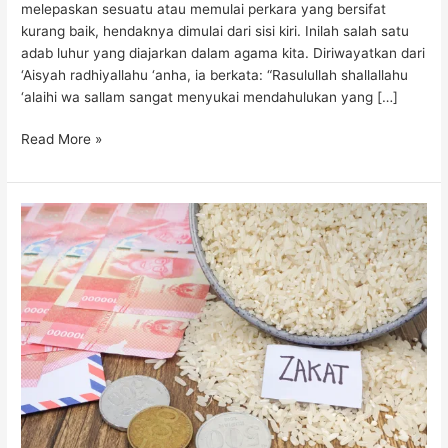
melepaskan sesuatu atau memulai perkara yang bersifat
kurang baik, hendaknya dimulai dari sisi kiri. Inilah salah satu
adab luhur yang diajarkan dalam agama kita. Diriwayatkan dari
‘Aisyah radhiyallahu ‘anha, ia berkata: “Rasulullah shallallahu
‘alaihi wa sallam sangat menyukai mendahulukan yang […]
Read More »
Mengapa
Wajib
Menunaikan
Zakat
dalam
Islam?
Makna,
Dalil,
dan
Filosofinya