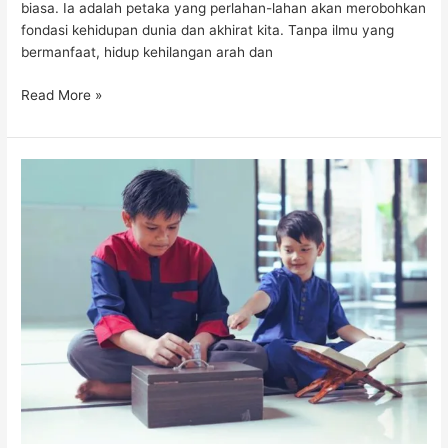
biasa. Ia adalah petaka yang perlahan-lahan akan merobohkan
fondasi kehidupan dunia dan akhirat kita. Tanpa ilmu yang
bermanfaat, hidup kehilangan arah dan
Read More »
Mulai
Harimu
dengan
Sedekah
Subuh
—
Ini
Keutamaan
dan
Pahalanya