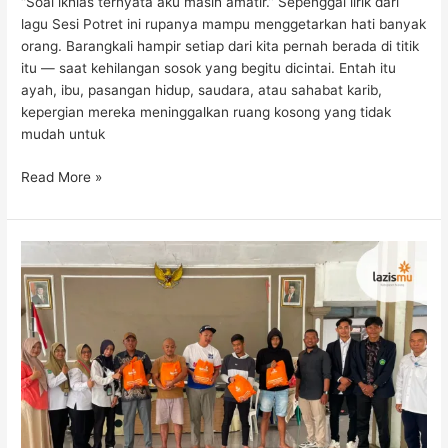
“Soal ikhlas ternyata aku masih amatir.” Sepenggal lirik dari
lagu Sesi Potret ini rupanya mampu menggetarkan hati banyak
orang. Barangkali hampir setiap dari kita pernah berada di titik
itu — saat kehilangan sosok yang begitu dicintai. Entah itu
ayah, ibu, pasangan hidup, saudara, atau sahabat karib,
kepergian mereka meninggalkan ruang kosong yang tidak
mudah untuk
Read More »
Lazismu
Kabupaten
Malang
Dampingi
Layanan
Kesehatan
Jiwa
di
Desa