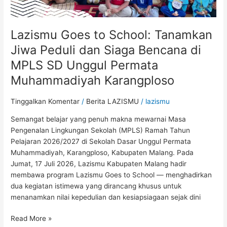
MPLS
SD
Unggul
Lazismu Goes to School: Tanamkan
Permata
Muhammadiyah
Jiwa Peduli dan Siaga Bencana di
Karangploso
MPLS SD Unggul Permata
Muhammadiyah Karangploso
Tinggalkan Komentar
/
Berita LAZISMU
/
lazismu
Semangat belajar yang penuh makna mewarnai Masa
Pengenalan Lingkungan Sekolah (MPLS) Ramah Tahun
Pelajaran 2026/2027 di Sekolah Dasar Unggul Permata
Muhammadiyah, Karangploso, Kabupaten Malang. Pada
Jumat, 17 Juli 2026, Lazismu Kabupaten Malang hadir
membawa program Lazismu Goes to School — menghadirkan
dua kegiatan istimewa yang dirancang khusus untuk
menanamkan nilai kepedulian dan kesiapsiagaan sejak dini
Read More »