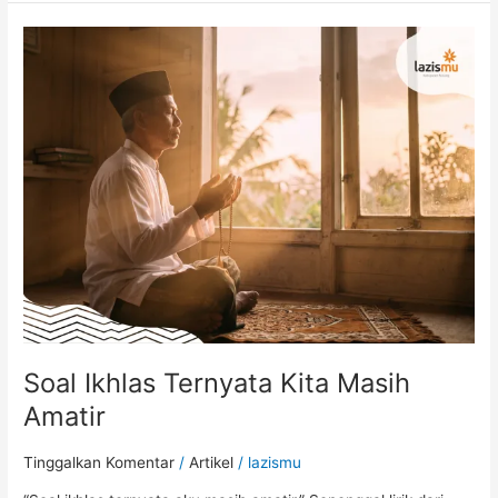
Soal
Ikhlas
Ternyata
Kita
Masih
Amatir
Soal Ikhlas Ternyata Kita Masih
Amatir
Tinggalkan Komentar
/
Artikel
/
lazismu