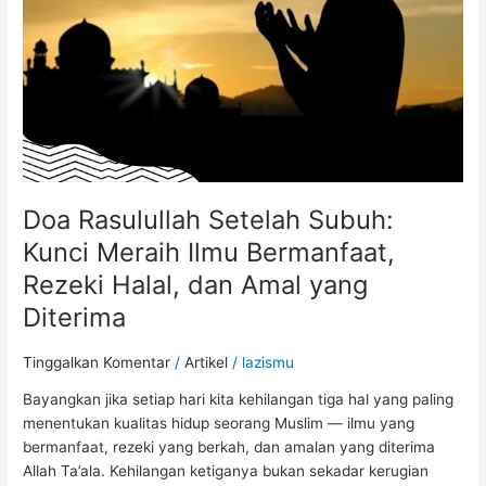
Meraih
Ilmu
Bermanfaat,
Rezeki
Halal,
dan
Amal
yang
Diterima
Doa Rasulullah Setelah Subuh:
Kunci Meraih Ilmu Bermanfaat,
Rezeki Halal, dan Amal yang
Diterima
Tinggalkan Komentar
/
Artikel
/
lazismu
Bayangkan jika setiap hari kita kehilangan tiga hal yang paling
menentukan kualitas hidup seorang Muslim — ilmu yang
bermanfaat, rezeki yang berkah, dan amalan yang diterima
Allah Ta’ala. Kehilangan ketiganya bukan sekadar kerugian