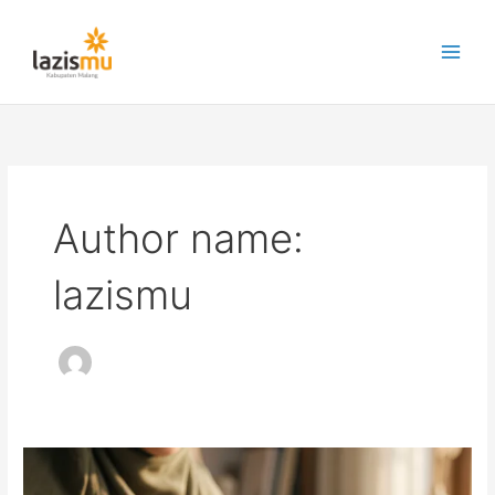
Lewati
ke
konten
Author name:
lazismu
Ajaran
Rasulullah