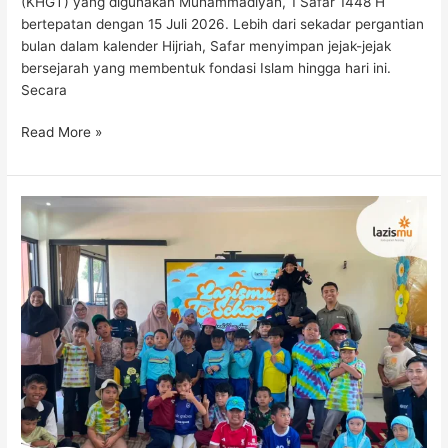
(KHGT) yang digunakan Muhammadiyah, 1 Safar 1448 H
bertepatan dengan 15 Juli 2026. Lebih dari sekadar pergantian
bulan dalam kalender Hijriah, Safar menyimpan jejak-jejak
bersejarah yang membentuk fondasi Islam hingga hari ini.
Secara
Read More »
Lazismu
Goes
to
School:
Tanamkan
Jiwa
Peduli
dan
Siaga
Bencana
di