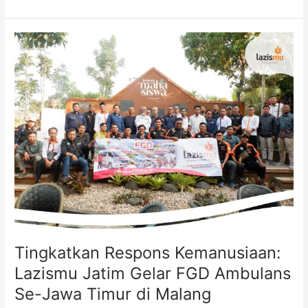
Tingkatkan
Respons
Kemanusiaan:
Lazismu
Jatim
Gelar
FGD
Ambulans
Se-
Jawa
Timur
di
Malang
Tingkatkan Respons Kemanusiaan:
Lazismu Jatim Gelar FGD Ambulans
Se-Jawa Timur di Malang