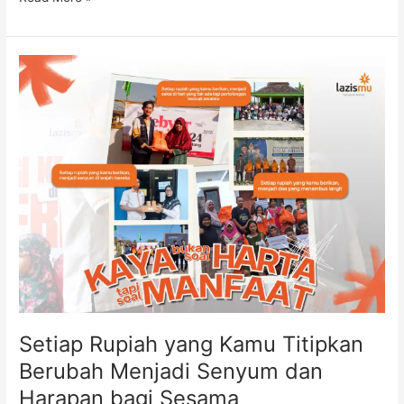
Setiap
Rupiah
yang
Kamu
Titipkan
Berubah
Menjadi
Senyum
dan
Harapan
bagi
Sesama
Setiap Rupiah yang Kamu Titipkan
Berubah Menjadi Senyum dan
Harapan bagi Sesama