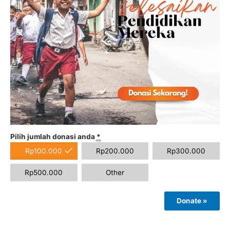
Pilih jumlah donasi anda
*
Rp
100.000
Rp
200.000
Rp
300.000
Rp
500.000
Other
Donate
»