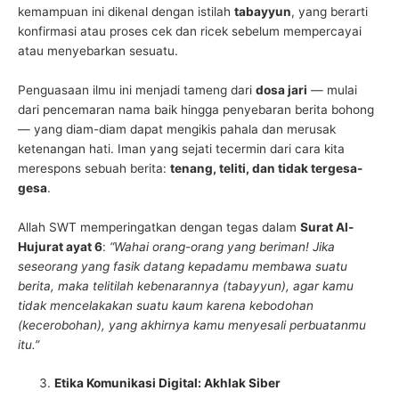
kemampuan ini dikenal dengan istilah
tabayyun
, yang berarti
konfirmasi atau proses cek dan ricek sebelum mempercayai
atau menyebarkan sesuatu.
Penguasaan ilmu ini menjadi tameng dari
dosa jari
— mulai
dari pencemaran nama baik hingga penyebaran berita bohong
— yang diam-diam dapat mengikis pahala dan merusak
ketenangan hati. Iman yang sejati tecermin dari cara kita
merespons sebuah berita:
tenang, teliti, dan tidak tergesa-
gesa
.
Allah SWT memperingatkan dengan tegas dalam
Surat Al-
Hujurat ayat 6
:
“Wahai orang-orang yang beriman! Jika
seseorang yang fasik datang kepadamu membawa suatu
berita, maka telitilah kebenarannya (tabayyun), agar kamu
tidak mencelakakan suatu kaum karena kebodohan
(kecerobohan), yang akhirnya kamu menyesali perbuatanmu
itu.”
Etika Komunikasi Digital: Akhlak Siber