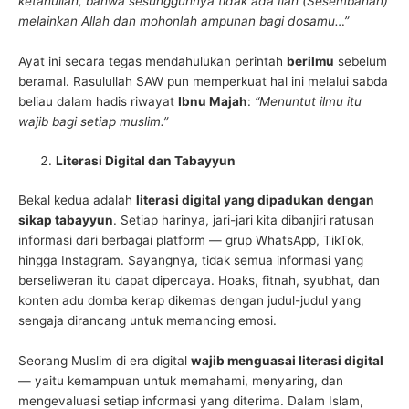
ketahuilah, bahwa sesungguhnya tidak ada Ilah (Sesembahan)
melainkan Allah dan mohonlah ampunan bagi dosamu…”
Ayat ini secara tegas mendahulukan perintah
berilmu
sebelum
beramal. Rasulullah SAW pun memperkuat hal ini melalui sabda
beliau dalam hadis riwayat
Ibnu Majah
:
“Menuntut ilmu itu
wajib bagi setiap muslim.”
Literasi Digital dan Tabayyun
Bekal kedua adalah
literasi digital yang dipadukan dengan
sikap tabayyun
. Setiap harinya, jari-jari kita dibanjiri ratusan
informasi dari berbagai platform — grup WhatsApp, TikTok,
hingga Instagram. Sayangnya, tidak semua informasi yang
berseliweran itu dapat dipercaya. Hoaks, fitnah, syubhat, dan
konten adu domba kerap dikemas dengan judul-judul yang
sengaja dirancang untuk memancing emosi.
Seorang Muslim di era digital
wajib menguasai literasi digital
— yaitu kemampuan untuk memahami, menyaring, dan
mengevaluasi setiap informasi yang diterima. Dalam Islam,