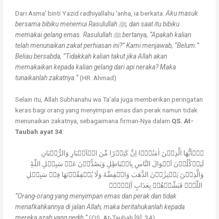
Dari Asma’ binti Yazid radhiyallahu ‘anha, ia berkata:
Aku masuk
bersama bibiku menemui Rasulullah ﷺ, dan saat itu bibiku
memakai gelang emas. Rasulullah ﷺ bertanya, “Apakah kalian
telah menunaikan zakat perhiasan ini?” Kami menjawab, “Belum.”
Beliau bersabda, “Tidakkah kalian takut jika Allah akan
memakaikan kepada kalian gelang dari api neraka? Maka
tunaikanlah zakatnya.”
(HR. Ahmad)
Selain itu, Allah Subhanahu wa Ta’ala juga memberikan peringatan
keras bagi orang yang menyimpan emas dan perak namun tidak
menunaikan zakatnya, sebagaimana firman-Nya dalam
QS. At-
Taubah ayat 34
:
يٰۤاَيُّهَا الَّذِيۡنَ اٰمَنُوۡۤا اِنَّ كَثِيۡرًا مِّنَ الۡاَحۡبَارِ وَالرُّهۡبَانِ
لَيَاۡكُلُوۡنَ اَمۡوَالَ النَّاسِ بِالۡبَاطِلِ وَيَصُدُّوۡنَ عَنۡ سَبِيۡلِ اللّٰهِ​ؕ
وَالَّذِيۡنَ يَكۡنِزُوۡنَ الذَّهَبَ وَالۡفِضَّةَ وَلَا يُنۡفِقُوۡنَهَا فِىۡ سَبِيۡلِ
اللّٰهِۙ فَبَشِّرۡهُمۡ بِعَذَابٍ اَلِيۡمٍۙ‏
“Orang-orang yang menyimpan emas dan perak dan tidak
menafkahkannya di jalan Allah, maka beritahukanlah kepada
mereka azab yang pedih.”
(QS. At-Taubah [9]: 34)