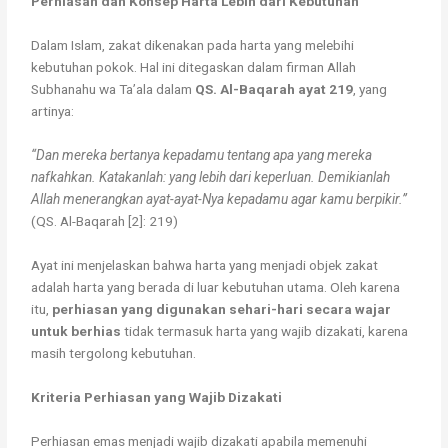
Perhiasan dan Konsep Harta Lebih dari Kebutuhan
Dalam Islam, zakat dikenakan pada harta yang melebihi
kebutuhan pokok. Hal ini ditegaskan dalam firman Allah
Subhanahu wa Ta’ala dalam
QS. Al-Baqarah ayat 219
, yang
artinya:
“Dan mereka bertanya kepadamu tentang apa yang mereka
nafkahkan. Katakanlah: yang lebih dari keperluan. Demikianlah
Allah menerangkan ayat-ayat-Nya kepadamu agar kamu berpikir.”
(QS. Al-Baqarah [2]: 219)
Ayat ini menjelaskan bahwa harta yang menjadi objek zakat
adalah harta yang berada di luar kebutuhan utama. Oleh karena
itu,
perhiasan yang digunakan sehari-hari secara wajar
untuk berhias
tidak termasuk harta yang wajib dizakati, karena
masih tergolong kebutuhan.
Kriteria Perhiasan yang Wajib Dizakati
Perhiasan emas menjadi wajib dizakati apabila memenuhi