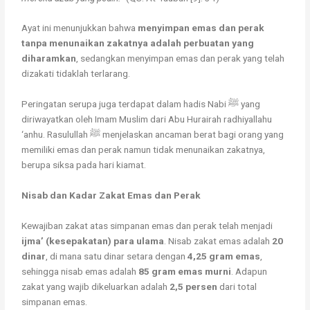
Ayat ini menunjukkan bahwa
menyimpan emas dan perak
tanpa menunaikan zakatnya adalah perbuatan yang
diharamkan
, sedangkan menyimpan emas dan perak yang telah
dizakati tidaklah terlarang.
Peringatan serupa juga terdapat dalam hadis Nabi ﷺ yang
diriwayatkan oleh Imam Muslim dari Abu Hurairah radhiyallahu
‘anhu. Rasulullah ﷺ menjelaskan ancaman berat bagi orang yang
memiliki emas dan perak namun tidak menunaikan zakatnya,
berupa siksa pada hari kiamat.
Nisab dan Kadar Zakat Emas dan Perak
Kewajiban zakat atas simpanan emas dan perak telah menjadi
ijma’ (kesepakatan) para ulama
. Nisab zakat emas adalah
20
dinar
, di mana satu dinar setara dengan
4,25 gram emas
,
sehingga nisab emas adalah
85 gram emas murni
. Adapun
zakat yang wajib dikeluarkan adalah
2,5 persen
dari total
simpanan emas.