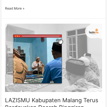
Read More »
LAZISMU
Kabupaten
Malang
Terus
Berdayakan
Daerah
Pinggiran
Lewat
Dakwah
Rutin
LAZISMU Kabupaten Malang Terus