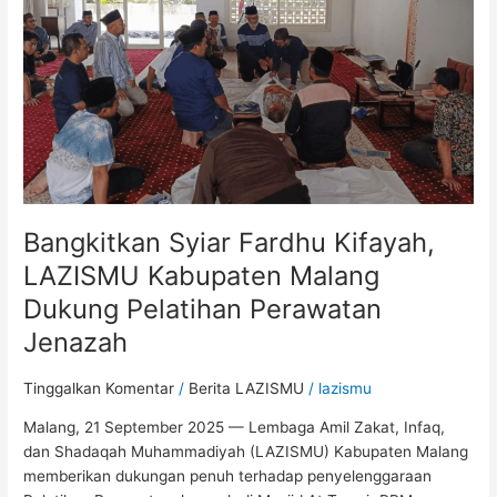
Kabupaten
Malang
Dukung
Pelatihan
Perawatan
Jenazah
Bangkitkan Syiar Fardhu Kifayah,
LAZISMU Kabupaten Malang
Dukung Pelatihan Perawatan
Jenazah
Tinggalkan Komentar
/
Berita LAZISMU
/
lazismu
Malang, 21 September 2025 — Lembaga Amil Zakat, Infaq,
dan Shadaqah Muhammadiyah (LAZISMU) Kabupaten Malang
memberikan dukungan penuh terhadap penyelenggaraan