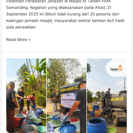
Pelatihan Perawatan Jenazah di Masjid At Tanwir PRM
Semanding. Kegiatan yang dilaksanakan pada Ahad, 21
September 2025 ini diikuti tidak kurang dari 20 peserta dari
kalangan jamaah masjid, masyarakat sekitar bahkan ikut hadir
pula perwakilan
Read More »
LAZISMU
Kabupaten
Malang
Salurkan
5.000
Liter
Air
Bersih
untuk
Warga
Terdampak