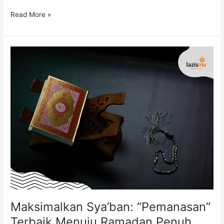
Read More »
Maksimalkan
Sya’ban:
“Pemanasan”
Terbaik
Menuju
Ramadan
Penuh
Berkah
Maksimalkan Sya’ban: “Pemanasan”
Terbaik Menuju Ramadan Penuh