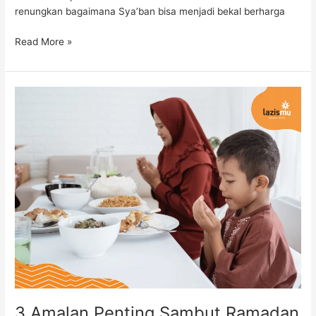
renungkan bagaimana Sya’ban bisa menjadi bekal berharga
Read More »
3
Amalan
Penting
Sambut
Ramadan
agar
Ibadah
Maksimal
3 Amalan Penting Sambut Ramadan