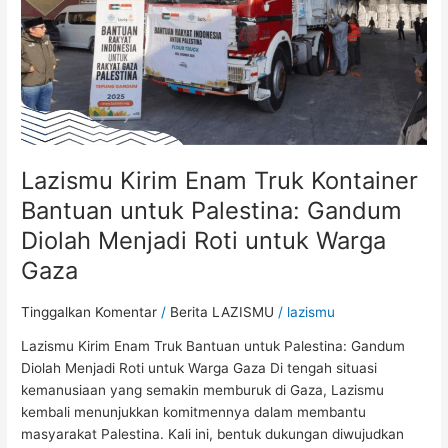
untuk
Palestina:
Gandum
Diolah
Menjadi
Roti
untuk
Warga
Lazismu Kirim Enam Truk Kontainer
Gaza
Bantuan untuk Palestina: Gandum
Diolah Menjadi Roti untuk Warga
Gaza
Tinggalkan Komentar
/
Berita LAZISMU
/
lazismu
Lazismu Kirim Enam Truk Bantuan untuk Palestina: Gandum
Diolah Menjadi Roti untuk Warga Gaza Di tengah situasi
kemanusiaan yang semakin memburuk di Gaza, Lazismu
kembali menunjukkan komitmennya dalam membantu
masyarakat Palestina. Kali ini, bentuk dukungan diwujudkan