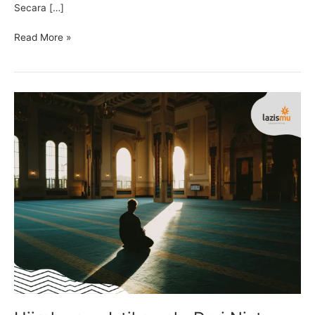
Secara […]
Read More »
Hijrah
yang
Istikamah:
Dari
Niat
hingga
Tidak
Pernah
Berhenti
Menuju
Allah