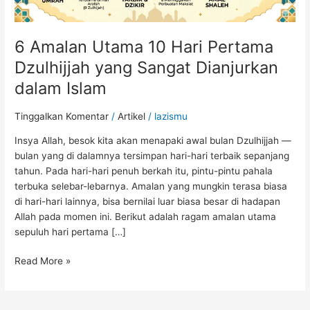
Dzulhijjah
yang
Sangat
6 Amalan Utama 10 Hari Pertama
Dianjurkan
dalam
Dzulhijjah yang Sangat Dianjurkan
Islam
dalam Islam
Tinggalkan Komentar
/
Artikel
/
lazismu
Insya Allah, besok kita akan menapaki awal bulan Dzulhijjah —
bulan yang di dalamnya tersimpan hari-hari terbaik sepanjang
tahun. Pada hari-hari penuh berkah itu, pintu-pintu pahala
terbuka selebar-lebarnya. Amalan yang mungkin terasa biasa
di hari-hari lainnya, bisa bernilai luar biasa besar di hadapan
Allah pada momen ini. Berikut adalah ragam amalan utama
sepuluh hari pertama […]
Read More »