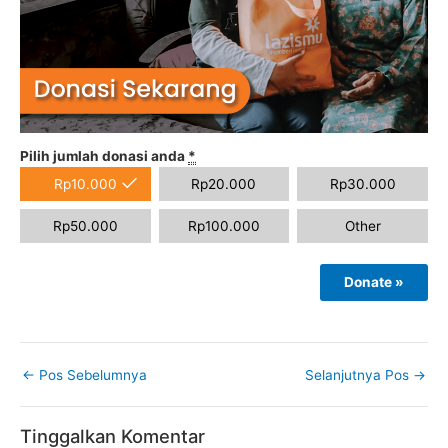
Pilih jumlah donasi anda
*
Rp
10.000
Rp
20.000
Rp
30.000
Rp
50.000
Rp
100.000
Other
Donate
»
←
Pos Sebelumnya
Selanjutnya Pos
→
Tinggalkan Komentar