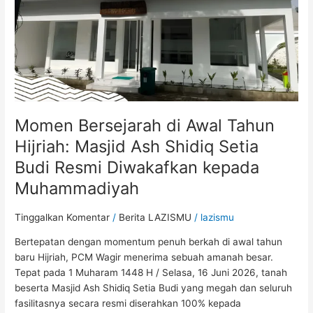
Masjid
Ash
Shidiq
Setia
Budi
Resmi
Diwakafkan
kepada
Momen Bersejarah di Awal Tahun
Muhammadiyah
Hijriah: Masjid Ash Shidiq Setia
Budi Resmi Diwakafkan kepada
Muhammadiyah
Tinggalkan Komentar
/
Berita LAZISMU
/
lazismu
Bertepatan dengan momentum penuh berkah di awal tahun
baru Hijriah, PCM Wagir menerima sebuah amanah besar.
Tepat pada 1 Muharam 1448 H / Selasa, 16 Juni 2026, tanah
beserta Masjid Ash Shidiq Setia Budi yang megah dan seluruh
fasilitasnya secara resmi diserahkan 100% kepada