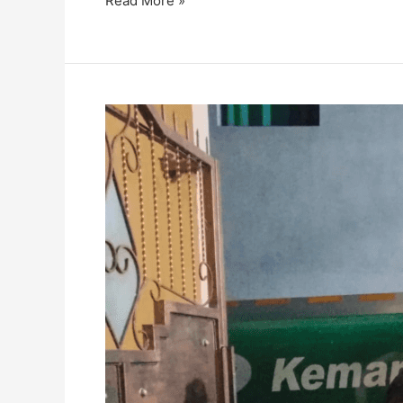
Read More »
Respond
Krisis
Air
Desa
Sumbersekar,
LAZISMU
Turun
Salurkan
Bantuan