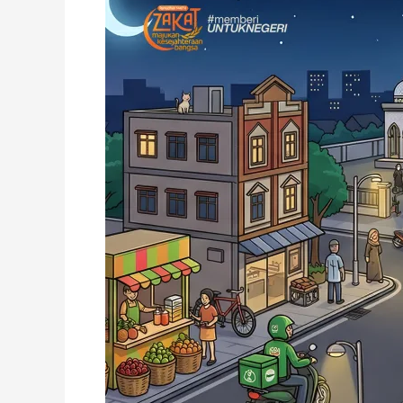
Menghitung
Hari:
Sudahkah
Kita
Meninggalkan
“Jejak”
Terbaik?