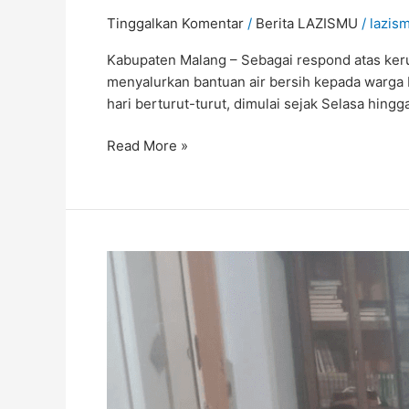
Tinggalkan Komentar
/
Berita LAZISMU
/
lazis
Kabupaten Malang – Sebagai respond atas ker
menyalurkan bantuan air bersih kepada warga
hari berturut-turut, dimulai sejak Selasa hin
Read More »
LAZISMU
Kabupaten
Malang
Sambut
Ramadhan
dengan
Pembagian