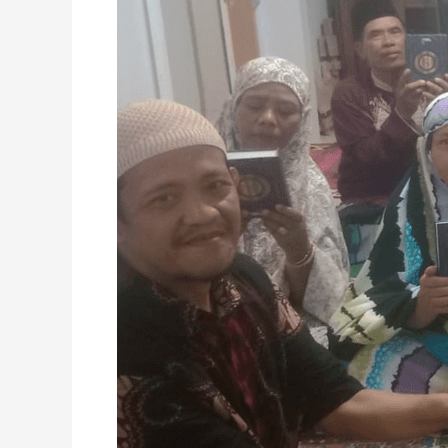
Al-
Quran
Wakaf
di
Daerah
Pinggiran
Kabupaten Malang