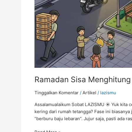
Ramadan Sisa Menghitung H
Tinggalkan Komentar
/
Artikel
/
lazismu
Assalamualaikum Sobat LAZISMU ☀️ Yuk kita c
kering dari rumah tetangga? Fase ini biasanya j
“berburu baju lebaran”. Jujur saja, pasti ada ra