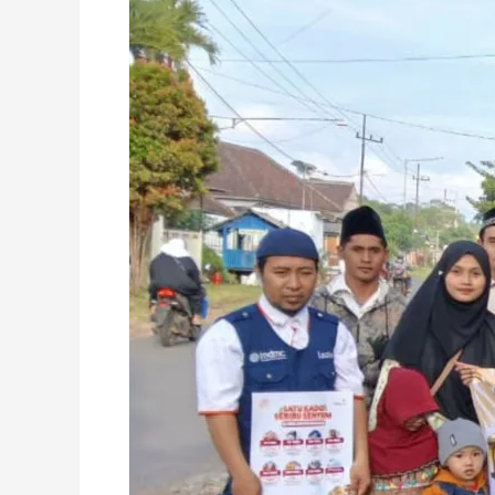
Takjil
Gratis
Tersalurkan,
PCPM
&
PCNA
Pagelaran
Tebar
Kebaikan
di
Bulan
Ramadan