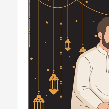
Berpuasa
Sejak
Dini