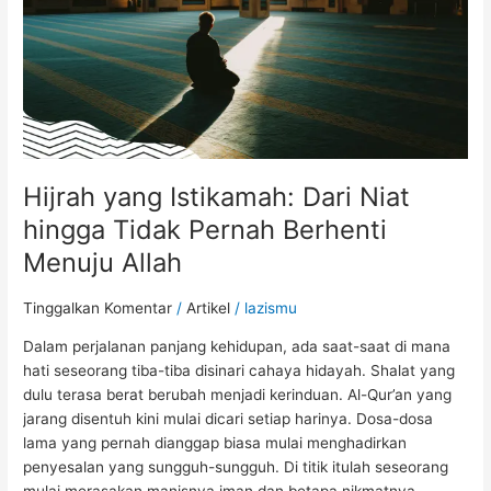
Tidak
Pernah
Berhenti
Menuju
Allah
Hijrah yang Istikamah: Dari Niat
hingga Tidak Pernah Berhenti
Menuju Allah
Tinggalkan Komentar
/
Artikel
/
lazismu
Dalam perjalanan panjang kehidupan, ada saat-saat di mana
hati seseorang tiba-tiba disinari cahaya hidayah. Shalat yang
dulu terasa berat berubah menjadi kerinduan. Al-Qur’an yang
jarang disentuh kini mulai dicari setiap harinya. Dosa-dosa
lama yang pernah dianggap biasa mulai menghadirkan
penyesalan yang sungguh-sungguh. Di titik itulah seseorang
mulai merasakan manisnya iman dan betapa nikmatnya