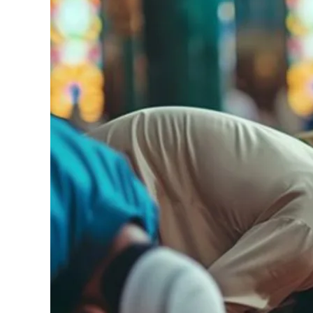
Pulang,
Sudahkah
Kita
Mempersiapkan
Diri?