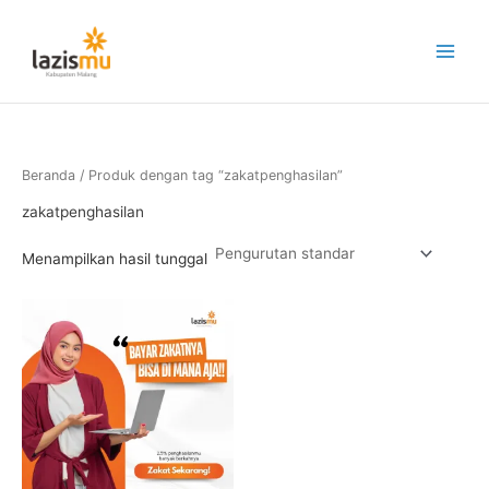
Lewati
ke
konten
Beranda
/ Produk dengan tag “zakatpenghasilan”
zakatpenghasilan
Menampilkan hasil tunggal