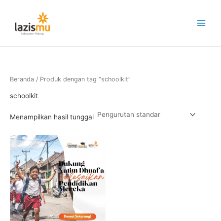
Lewati
ke
konten
Beranda
/ Produk dengan tag “schoolkit”
schoolkit
Menampilkan hasil tunggal