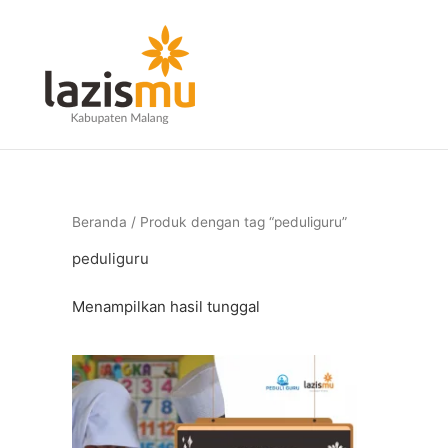
Lewati
ke
konten
Beranda
/ Produk dengan tag “peduliguru”
peduliguru
Menampilkan hasil tunggal