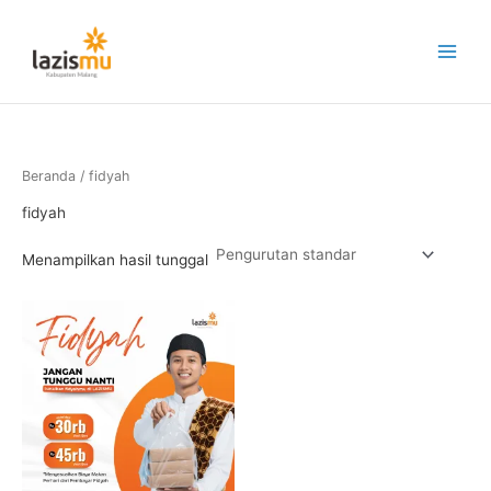
Lewati
ke
konten
Beranda
/ fidyah
fidyah
Menampilkan hasil tunggal